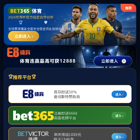
中国·永利集团(304am-VIP认证)唯一官网-
OfficialPlatform
导

党建工会

党建工作

党建通知

中共304永利集团唯一委员会转发
中共304永利集团委员会关于评选表彰304永利集团优秀共产党员、优秀党务工
航
作者和先进基层党组织的通知
痕
迹
中共304永利集团唯一委员会转发中共304
永利集团委员会关于评选表彰304永利集团