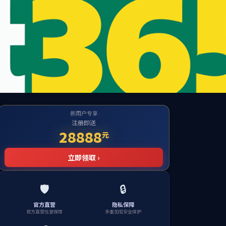
atform
经理书记信箱
集团首页
管理登录
|
English
员工工作
员工与基金
生科百年
全国重点实验室