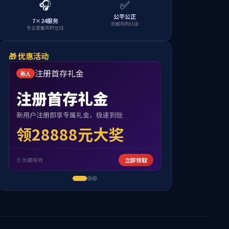
“百年生科 薪火相传” 员工交流会邀
4-05-13
”